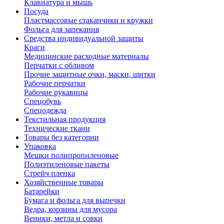
Клавиатура и мышь
Посуда
Пластмассовые стаканчики и кружки
Фольга для запекания
Средства индивидуальной защиты
Краги
Медицинские расходные материалы
Перчатки с обливом
Прочие защитные очки, маски, щитки
Рабочие перчатки
Рабочие рукавицы
Спецобувь
Спецодежда
Текстильная продукция
Технические ткани
Товары без категории
Упаковка
Мешки полипропиленовые
Полиэтиленовые пакеты
Стрейч пленка
Хозяйственные товары
Батарейки
Бумага и фольга для выпечки
Ведра, корзины для мусора
Веники, метла и совки