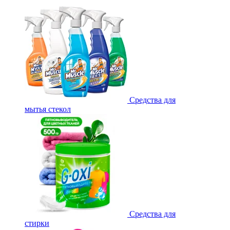
Средства для
мытья стекол
Средства для
стирки