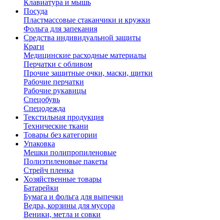
Клавиатура и мышь
Посуда
Пластмассовые стаканчики и кружки
Фольга для запекания
Средства индивидуальной защиты
Краги
Медицинские расходные материалы
Перчатки с обливом
Прочие защитные очки, маски, щитки
Рабочие перчатки
Рабочие рукавицы
Спецобувь
Спецодежда
Текстильная продукция
Технические ткани
Товары без категории
Упаковка
Мешки полипропиленовые
Полиэтиленовые пакеты
Стрейч пленка
Хозяйственные товары
Батарейки
Бумага и фольга для выпечки
Ведра, корзины для мусора
Веники, метла и совки