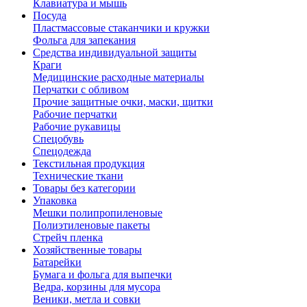
Клавиатура и мышь
Посуда
Пластмассовые стаканчики и кружки
Фольга для запекания
Средства индивидуальной защиты
Краги
Медицинские расходные материалы
Перчатки с обливом
Прочие защитные очки, маски, щитки
Рабочие перчатки
Рабочие рукавицы
Спецобувь
Спецодежда
Текстильная продукция
Технические ткани
Товары без категории
Упаковка
Мешки полипропиленовые
Полиэтиленовые пакеты
Стрейч пленка
Хозяйственные товары
Батарейки
Бумага и фольга для выпечки
Ведра, корзины для мусора
Веники, метла и совки