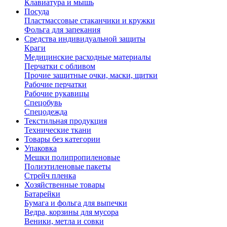
Клавиатура и мышь
Посуда
Пластмассовые стаканчики и кружки
Фольга для запекания
Средства индивидуальной защиты
Краги
Медицинские расходные материалы
Перчатки с обливом
Прочие защитные очки, маски, щитки
Рабочие перчатки
Рабочие рукавицы
Спецобувь
Спецодежда
Текстильная продукция
Технические ткани
Товары без категории
Упаковка
Мешки полипропиленовые
Полиэтиленовые пакеты
Стрейч пленка
Хозяйственные товары
Батарейки
Бумага и фольга для выпечки
Ведра, корзины для мусора
Веники, метла и совки