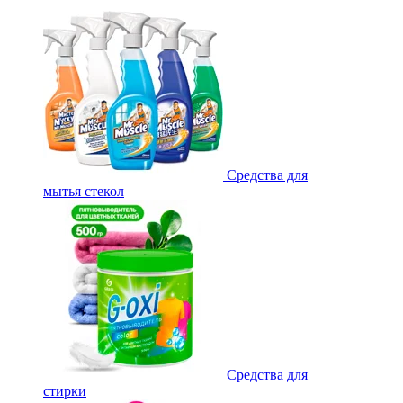
Средства для
мытья стекол
Средства для
стирки