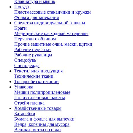
Клавиатура и мышь
Посуда
Пластмассовые стаканчики и кружки
Фольга для запекания
Средства индивидуальной защиты
Краги
Медицинские расходные материалы
Перчатки с обливом
Прочие защитные очки, маски, щитки
Рабочие перчатки
Рабочие рукавицы
Спецобувь
Спецодежда
Текстильная продукция
Технические ткани
Товары без категории
Упаковка
Мешки полипропиленовые
Полиэтиленовые пакеты
Стрейч пленка
Хозяйственные товары
Батарейки
Бумага и фольга для выпечки
Ведра, корзины для мусора
Веники, метла и совки