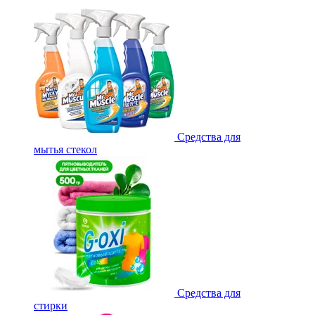
Средства для
мытья стекол
Средства для
стирки