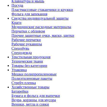
Клавиатура и мышь
Посуда
Пластмассовые стаканчики и кружки
Фольга для запекания
Средства индивидуальной защиты
Краги
Медицинские расходные материалы
Перчатки с обливом
Прочие защитные очки, маски, щитки
Рабочие перчатки
Рабочие рукавицы
Спецобувь
Спецодежда
Текстильная продукция
Технические ткани
Товары без категории
Упаковка
Мешки полипропиленовые
Полиэтиленовые пакеты
Стрейч пленка
Хозяйственные товары
Батарейки
Бумага и фольга для выпечки
Ведра, корзины для мусора
Веники, метла и совки