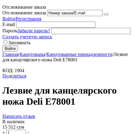
Отслеживание заказа
Отслеживание заказа
Войти
Регистрация
E-mail
Пароль
Забыли пароль?
Создать учетную запись
Запомнить
Войти
Главная
/
Канцтовары
/
Канцтоварные принадлежности
/
Лезвие
для канцелярского ножа Deli E78001
КОД:
1904
Поделиться
Лезвие для канцелярского
ножа Deli E78001
Написать отзыв
В наличии
15 512
сум
+
−