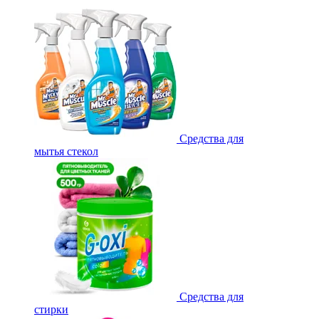
Средства для
мытья стекол
Средства для
стирки