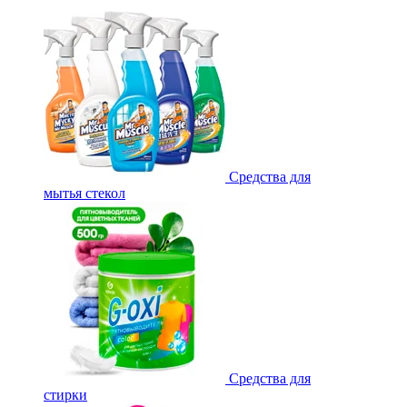
Средства для
мытья стекол
Средства для
стирки