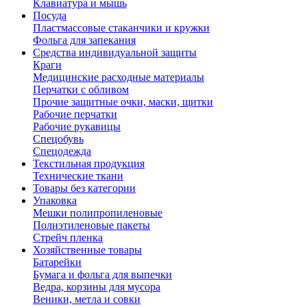
Клавиатура и мышь
Посуда
Пластмассовые стаканчики и кружки
Фольга для запекания
Средства индивидуальной защиты
Краги
Медицинские расходные материалы
Перчатки с обливом
Прочие защитные очки, маски, щитки
Рабочие перчатки
Рабочие рукавицы
Спецобувь
Спецодежда
Текстильная продукция
Технические ткани
Товары без категории
Упаковка
Мешки полипропиленовые
Полиэтиленовые пакеты
Стрейч пленка
Хозяйственные товары
Батарейки
Бумага и фольга для выпечки
Ведра, корзины для мусора
Веники, метла и совки