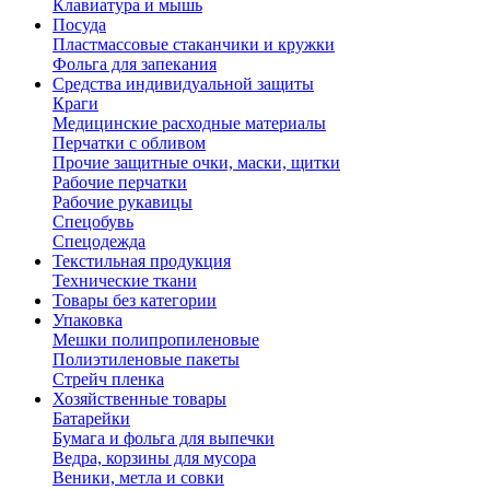
Клавиатура и мышь
Посуда
Пластмассовые стаканчики и кружки
Фольга для запекания
Средства индивидуальной защиты
Краги
Медицинские расходные материалы
Перчатки с обливом
Прочие защитные очки, маски, щитки
Рабочие перчатки
Рабочие рукавицы
Спецобувь
Спецодежда
Текстильная продукция
Технические ткани
Товары без категории
Упаковка
Мешки полипропиленовые
Полиэтиленовые пакеты
Стрейч пленка
Хозяйственные товары
Батарейки
Бумага и фольга для выпечки
Ведра, корзины для мусора
Веники, метла и совки