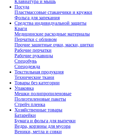
Клавиатура и мышь
Посуда
Пластмассовые стаканчики и кружки
Фольга для запекания
Средства индивидуальной защиты
Краги
Медицинские расходные материалы
Перчатки с обливом
Прочие защитные очки, маски, щитки
Рабочие перчатки
Рабочие рукавицы
Спецобувь
Спецодежда
Текстильная продукция
Технические ткани
Товары без категории
Упаковка
Мешки полипропиленовые
Полиэтиленовые пакеты
Стрейч пленка
Хозяйственные товары
Батарейки
Бумага и фольга для выпечки
Ведра, корзины для мусора
Веники, метла и совки