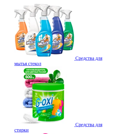
Средства для
мытья стекол
Средства для
стирки