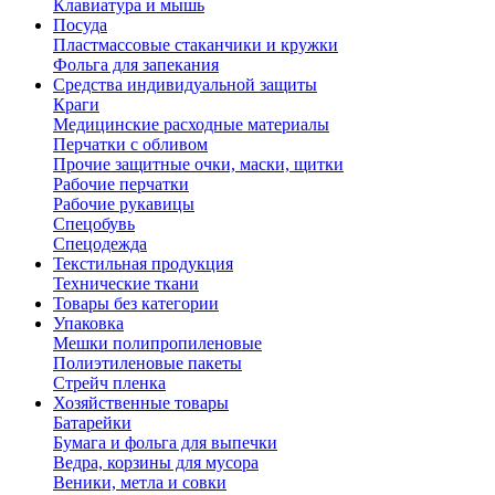
Клавиатура и мышь
Посуда
Пластмассовые стаканчики и кружки
Фольга для запекания
Средства индивидуальной защиты
Краги
Медицинские расходные материалы
Перчатки с обливом
Прочие защитные очки, маски, щитки
Рабочие перчатки
Рабочие рукавицы
Спецобувь
Спецодежда
Текстильная продукция
Технические ткани
Товары без категории
Упаковка
Мешки полипропиленовые
Полиэтиленовые пакеты
Стрейч пленка
Хозяйственные товары
Батарейки
Бумага и фольга для выпечки
Ведра, корзины для мусора
Веники, метла и совки