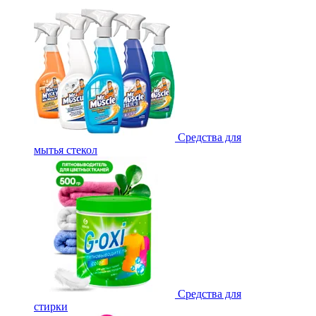
Средства для
мытья стекол
Средства для
стирки