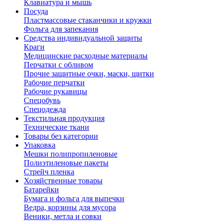
Клавиатура и мышь
Посуда
Пластмассовые стаканчики и кружки
Фольга для запекания
Средства индивидуальной защиты
Краги
Медицинские расходные материалы
Перчатки с обливом
Прочие защитные очки, маски, щитки
Рабочие перчатки
Рабочие рукавицы
Спецобувь
Спецодежда
Текстильная продукция
Технические ткани
Товары без категории
Упаковка
Мешки полипропиленовые
Полиэтиленовые пакеты
Стрейч пленка
Хозяйственные товары
Батарейки
Бумага и фольга для выпечки
Ведра, корзины для мусора
Веники, метла и совки