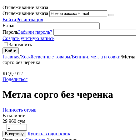
Отслеживание заказа
Отслеживание заказа
Войти
Регистрация
E-mail
Пароль
Забыли пароль?
Создать учетную запись
Запомнить
Войти
Главная
/
Хозяйственные товары
/
Веники, метла и совки
/
Метла
сорго без черенка
КОД:
912
Поделиться
Метла сорго без черенка
Написать отзыв
В наличии
29 960
сум
+
−
Купить в один клик
В корзину
Отложить
Сравнить
Задать вопрос