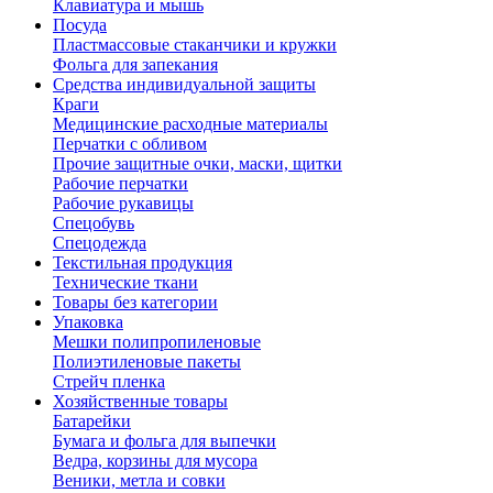
Клавиатура и мышь
Посуда
Пластмассовые стаканчики и кружки
Фольга для запекания
Средства индивидуальной защиты
Краги
Медицинские расходные материалы
Перчатки с обливом
Прочие защитные очки, маски, щитки
Рабочие перчатки
Рабочие рукавицы
Спецобувь
Спецодежда
Текстильная продукция
Технические ткани
Товары без категории
Упаковка
Мешки полипропиленовые
Полиэтиленовые пакеты
Стрейч пленка
Хозяйственные товары
Батарейки
Бумага и фольга для выпечки
Ведра, корзины для мусора
Веники, метла и совки