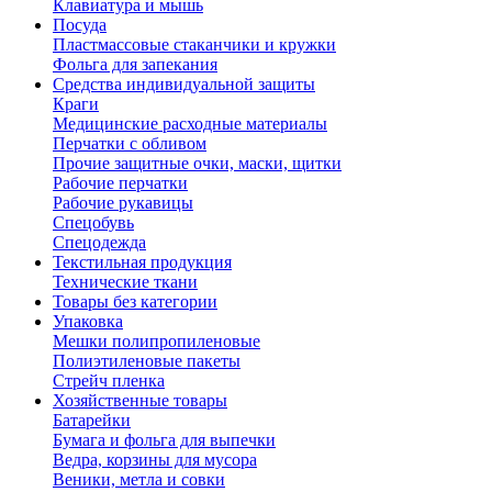
Клавиатура и мышь
Посуда
Пластмассовые стаканчики и кружки
Фольга для запекания
Средства индивидуальной защиты
Краги
Медицинские расходные материалы
Перчатки с обливом
Прочие защитные очки, маски, щитки
Рабочие перчатки
Рабочие рукавицы
Спецобувь
Спецодежда
Текстильная продукция
Технические ткани
Товары без категории
Упаковка
Мешки полипропиленовые
Полиэтиленовые пакеты
Стрейч пленка
Хозяйственные товары
Батарейки
Бумага и фольга для выпечки
Ведра, корзины для мусора
Веники, метла и совки