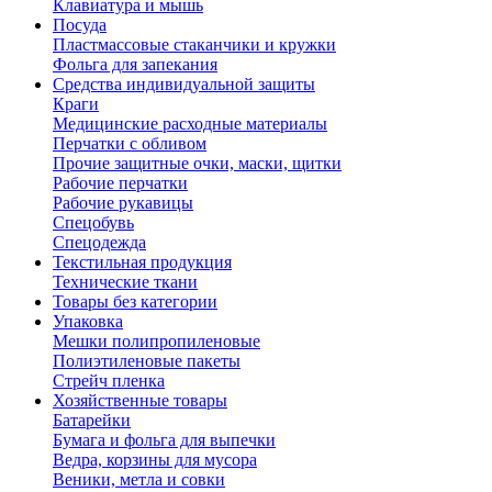
Клавиатура и мышь
Посуда
Пластмассовые стаканчики и кружки
Фольга для запекания
Средства индивидуальной защиты
Краги
Медицинские расходные материалы
Перчатки с обливом
Прочие защитные очки, маски, щитки
Рабочие перчатки
Рабочие рукавицы
Спецобувь
Спецодежда
Текстильная продукция
Технические ткани
Товары без категории
Упаковка
Мешки полипропиленовые
Полиэтиленовые пакеты
Стрейч пленка
Хозяйственные товары
Батарейки
Бумага и фольга для выпечки
Ведра, корзины для мусора
Веники, метла и совки