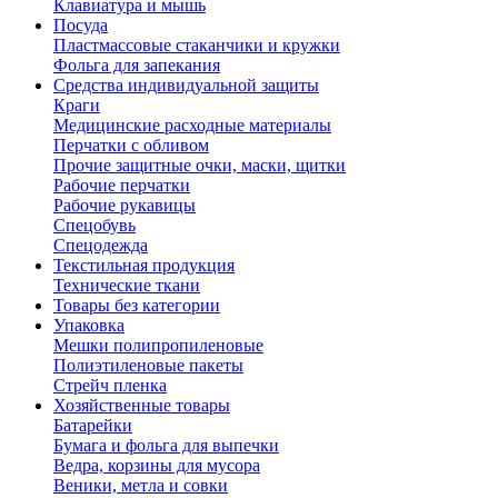
Клавиатура и мышь
Посуда
Пластмассовые стаканчики и кружки
Фольга для запекания
Средства индивидуальной защиты
Краги
Медицинские расходные материалы
Перчатки с обливом
Прочие защитные очки, маски, щитки
Рабочие перчатки
Рабочие рукавицы
Спецобувь
Спецодежда
Текстильная продукция
Технические ткани
Товары без категории
Упаковка
Мешки полипропиленовые
Полиэтиленовые пакеты
Стрейч пленка
Хозяйственные товары
Батарейки
Бумага и фольга для выпечки
Ведра, корзины для мусора
Веники, метла и совки