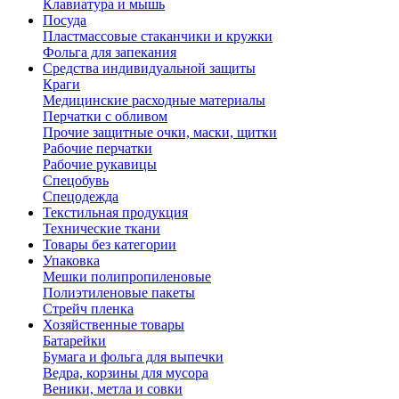
Клавиатура и мышь
Посуда
Пластмассовые стаканчики и кружки
Фольга для запекания
Средства индивидуальной защиты
Краги
Медицинские расходные материалы
Перчатки с обливом
Прочие защитные очки, маски, щитки
Рабочие перчатки
Рабочие рукавицы
Спецобувь
Спецодежда
Текстильная продукция
Технические ткани
Товары без категории
Упаковка
Мешки полипропиленовые
Полиэтиленовые пакеты
Стрейч пленка
Хозяйственные товары
Батарейки
Бумага и фольга для выпечки
Ведра, корзины для мусора
Веники, метла и совки