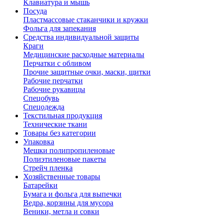
Клавиатура и мышь
Посуда
Пластмассовые стаканчики и кружки
Фольга для запекания
Средства индивидуальной защиты
Краги
Медицинские расходные материалы
Перчатки с обливом
Прочие защитные очки, маски, щитки
Рабочие перчатки
Рабочие рукавицы
Спецобувь
Спецодежда
Текстильная продукция
Технические ткани
Товары без категории
Упаковка
Мешки полипропиленовые
Полиэтиленовые пакеты
Стрейч пленка
Хозяйственные товары
Батарейки
Бумага и фольга для выпечки
Ведра, корзины для мусора
Веники, метла и совки