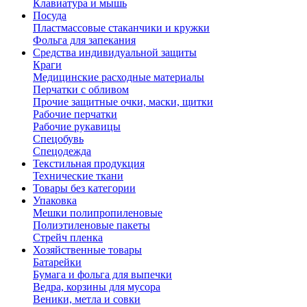
Клавиатура и мышь
Посуда
Пластмассовые стаканчики и кружки
Фольга для запекания
Средства индивидуальной защиты
Краги
Медицинские расходные материалы
Перчатки с обливом
Прочие защитные очки, маски, щитки
Рабочие перчатки
Рабочие рукавицы
Спецобувь
Спецодежда
Текстильная продукция
Технические ткани
Товары без категории
Упаковка
Мешки полипропиленовые
Полиэтиленовые пакеты
Стрейч пленка
Хозяйственные товары
Батарейки
Бумага и фольга для выпечки
Ведра, корзины для мусора
Веники, метла и совки