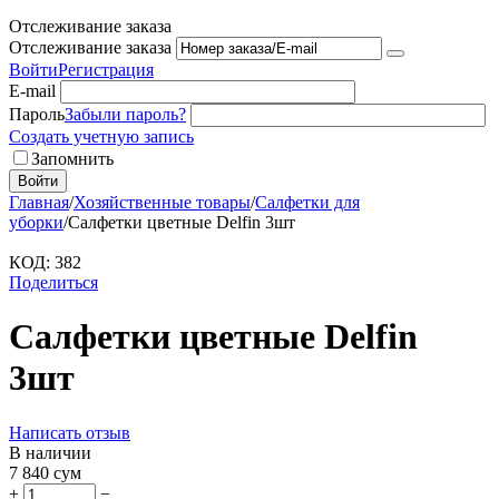
Отслеживание заказа
Отслеживание заказа
Войти
Регистрация
E-mail
Пароль
Забыли пароль?
Создать учетную запись
Запомнить
Войти
Главная
/
Хозяйственные товары
/
Салфетки для
уборки
/
Салфетки цветные Delfin 3шт
КОД:
382
Поделиться
Салфетки цветные Delfin
3шт
Написать отзыв
В наличии
7 840
сум
+
−