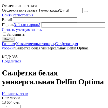
Отслеживание заказа
Отслеживание заказа
Войти
Регистрация
E-mail
Пароль
Забыли пароль?
Создать учетную запись
Запомнить
Войти
Главная
/
Хозяйственные товары
/
Салфетки для
уборки
/
Салфетка белая универсальная Delfin Optima
КОД:
385
Поделиться
Салфетка белая
универсальная Delfin Optima
Написать отзыв
В наличии
13 664
сум
+
−