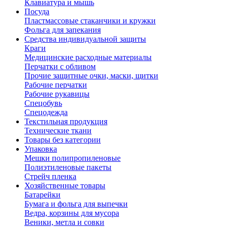
Клавиатура и мышь
Посуда
Пластмассовые стаканчики и кружки
Фольга для запекания
Средства индивидуальной защиты
Краги
Медицинские расходные материалы
Перчатки с обливом
Прочие защитные очки, маски, щитки
Рабочие перчатки
Рабочие рукавицы
Спецобувь
Спецодежда
Текстильная продукция
Технические ткани
Товары без категории
Упаковка
Мешки полипропиленовые
Полиэтиленовые пакеты
Стрейч пленка
Хозяйственные товары
Батарейки
Бумага и фольга для выпечки
Ведра, корзины для мусора
Веники, метла и совки