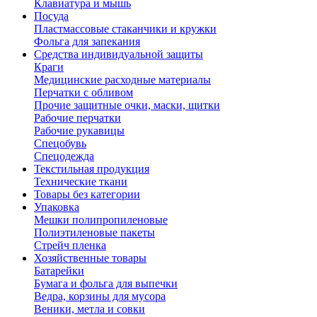
Клавиатура и мышь
Посуда
Пластмассовые стаканчики и кружки
Фольга для запекания
Средства индивидуальной защиты
Краги
Медицинские расходные материалы
Перчатки с обливом
Прочие защитные очки, маски, щитки
Рабочие перчатки
Рабочие рукавицы
Спецобувь
Спецодежда
Текстильная продукция
Технические ткани
Товары без категории
Упаковка
Мешки полипропиленовые
Полиэтиленовые пакеты
Стрейч пленка
Хозяйственные товары
Батарейки
Бумага и фольга для выпечки
Ведра, корзины для мусора
Веники, метла и совки