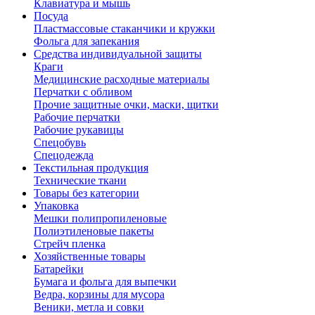
Клавиатура и мышь
Посуда
Пластмассовые стаканчики и кружки
Фольга для запекания
Средства индивидуальной защиты
Краги
Медицинские расходные материалы
Перчатки с обливом
Прочие защитные очки, маски, щитки
Рабочие перчатки
Рабочие рукавицы
Спецобувь
Спецодежда
Текстильная продукция
Технические ткани
Товары без категории
Упаковка
Мешки полипропиленовые
Полиэтиленовые пакеты
Стрейч пленка
Хозяйственные товары
Батарейки
Бумага и фольга для выпечки
Ведра, корзины для мусора
Веники, метла и совки