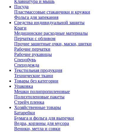
Клавиатура и мышь
Посуда
Пластмассовые стаканчики и кружки
Фольга для запекания
Средства индивидуальной защиты
Краги
Медицинские расходные материалы
Перчатки с обливом
Прочие защитные очки, маски, щитки
Рабочие перчатки
Рабочие рукавицы
Спецобувь
Спецодежда
Текстильная продукция
Технические ткани
Товары без категории
Упаковка
Мешки полипропиленовые
Полиэтиленовые пакеты
Стрейч пленка
Хозяйственные товары
Батарейки
Бумага и фольга для выпечки
Ведра, корзины для мусора
Веники, метла и совки