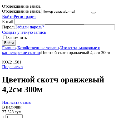
Отслеживание заказа
Отслеживание заказа
Войти
Регистрация
E-mail
Пароль
Забыли пароль?
Создать учетную запись
Запомнить
Войти
Главная
/
Хозяйственные товары
/
Изолента, малярные и
канцелярские скотчи
/
Цветной скотч оранжевый 4,2см 300м
КОД:
1581
Поделиться
Цветной скотч оранжевый
4,2см 300м
Написать отзыв
В наличии
27 328
сум
+
−