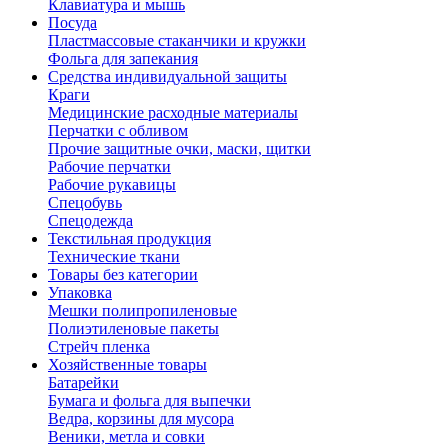
Клавиатура и мышь
Посуда
Пластмассовые стаканчики и кружки
Фольга для запекания
Средства индивидуальной защиты
Краги
Медицинские расходные материалы
Перчатки с обливом
Прочие защитные очки, маски, щитки
Рабочие перчатки
Рабочие рукавицы
Спецобувь
Спецодежда
Текстильная продукция
Технические ткани
Товары без категории
Упаковка
Мешки полипропиленовые
Полиэтиленовые пакеты
Стрейч пленка
Хозяйственные товары
Батарейки
Бумага и фольга для выпечки
Ведра, корзины для мусора
Веники, метла и совки