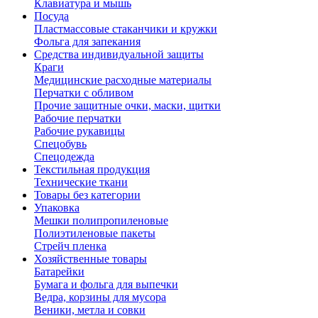
Клавиатура и мышь
Посуда
Пластмассовые стаканчики и кружки
Фольга для запекания
Средства индивидуальной защиты
Краги
Медицинские расходные материалы
Перчатки с обливом
Прочие защитные очки, маски, щитки
Рабочие перчатки
Рабочие рукавицы
Спецобувь
Спецодежда
Текстильная продукция
Технические ткани
Товары без категории
Упаковка
Мешки полипропиленовые
Полиэтиленовые пакеты
Стрейч пленка
Хозяйственные товары
Батарейки
Бумага и фольга для выпечки
Ведра, корзины для мусора
Веники, метла и совки