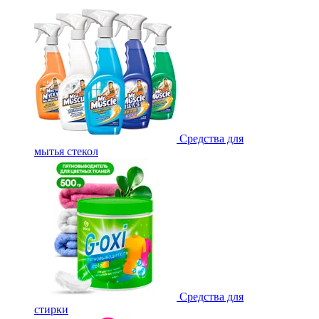
Средства для
мытья стекол
Средства для
стирки