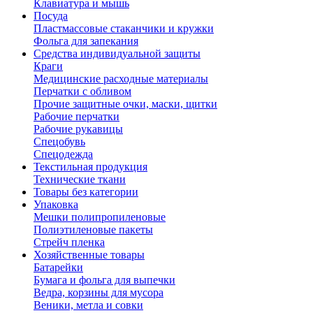
Клавиатура и мышь
Посуда
Пластмассовые стаканчики и кружки
Фольга для запекания
Средства индивидуальной защиты
Краги
Медицинские расходные материалы
Перчатки с обливом
Прочие защитные очки, маски, щитки
Рабочие перчатки
Рабочие рукавицы
Спецобувь
Спецодежда
Текстильная продукция
Технические ткани
Товары без категории
Упаковка
Мешки полипропиленовые
Полиэтиленовые пакеты
Стрейч пленка
Хозяйственные товары
Батарейки
Бумага и фольга для выпечки
Ведра, корзины для мусора
Веники, метла и совки