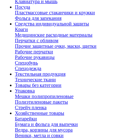
Клавиатура и мышь
Посуда
Пластмассовые стаканчики и кружки
Фольга для запекания
Средства индивидуальной защиты
Краги
Медицинские расходные материалы
Перчатки с обливом
Прочие защитные очки, маски, щитки
Рабочие перчатки
Рабочие рукавицы
Спецобувь
Спецодежда
Текстильная продукция
Технические ткани
Товары без категории
Упаковка
Мешки полипропиленовые
Полиэтиленовые пакеты
Стрейч пленка
Хозяйственные товары
Батарейки
Бумага и фольга для выпечки
Ведра, корзины для мусора
Веники, метла и совки