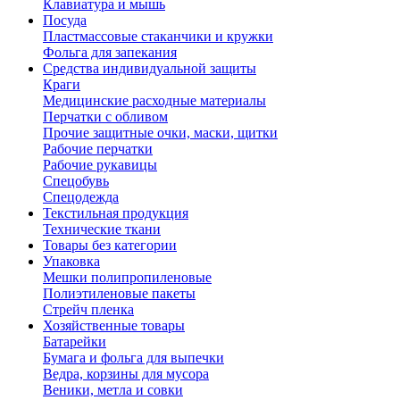
Клавиатура и мышь
Посуда
Пластмассовые стаканчики и кружки
Фольга для запекания
Средства индивидуальной защиты
Краги
Медицинские расходные материалы
Перчатки с обливом
Прочие защитные очки, маски, щитки
Рабочие перчатки
Рабочие рукавицы
Спецобувь
Спецодежда
Текстильная продукция
Технические ткани
Товары без категории
Упаковка
Мешки полипропиленовые
Полиэтиленовые пакеты
Стрейч пленка
Хозяйственные товары
Батарейки
Бумага и фольга для выпечки
Ведра, корзины для мусора
Веники, метла и совки