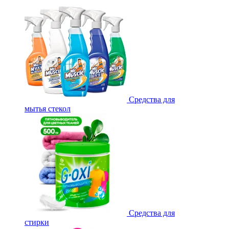
Средства для
мытья стекол
Средства для
стирки