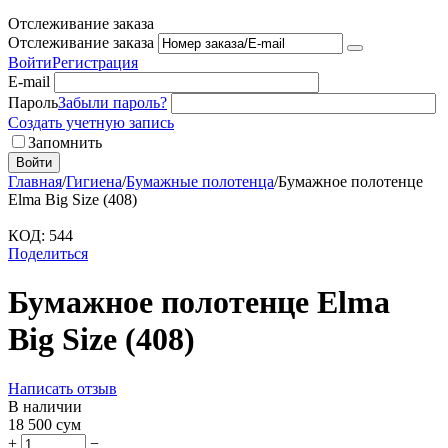
Отслеживание заказа
Отслеживание заказа
Войти
Регистрация
E-mail
Пароль
Забыли пароль?
Создать учетную запись
Запомнить
Войти
Главная
/
Гигиена
/
Бумажные полотенца
/
Бумажное полотенце
Еlma Big Size (408)
КОД:
544
Поделиться
Бумажное полотенце Еlma
Big Size (408)
Написать отзыв
В наличии
18 500
сум
+
−