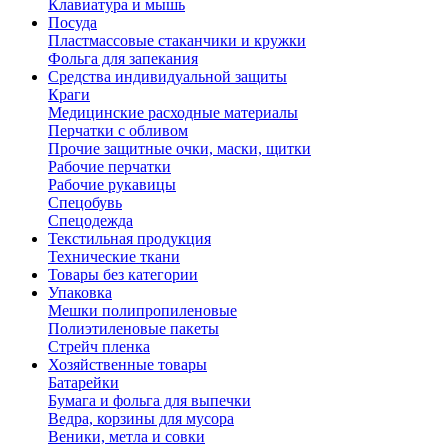
Клавиатура и мышь
Посуда
Пластмассовые стаканчики и кружки
Фольга для запекания
Средства индивидуальной защиты
Краги
Медицинские расходные материалы
Перчатки с обливом
Прочие защитные очки, маски, щитки
Рабочие перчатки
Рабочие рукавицы
Спецобувь
Спецодежда
Текстильная продукция
Технические ткани
Товары без категории
Упаковка
Мешки полипропиленовые
Полиэтиленовые пакеты
Стрейч пленка
Хозяйственные товары
Батарейки
Бумага и фольга для выпечки
Ведра, корзины для мусора
Веники, метла и совки