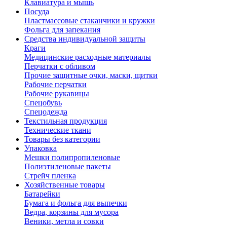
Клавиатура и мышь
Посуда
Пластмассовые стаканчики и кружки
Фольга для запекания
Средства индивидуальной защиты
Краги
Медицинские расходные материалы
Перчатки с обливом
Прочие защитные очки, маски, щитки
Рабочие перчатки
Рабочие рукавицы
Спецобувь
Спецодежда
Текстильная продукция
Технические ткани
Товары без категории
Упаковка
Мешки полипропиленовые
Полиэтиленовые пакеты
Стрейч пленка
Хозяйственные товары
Батарейки
Бумага и фольга для выпечки
Ведра, корзины для мусора
Веники, метла и совки