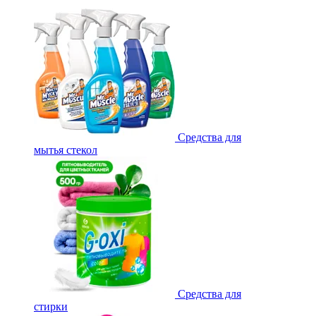
Средства для
мытья стекол
Средства для
стирки