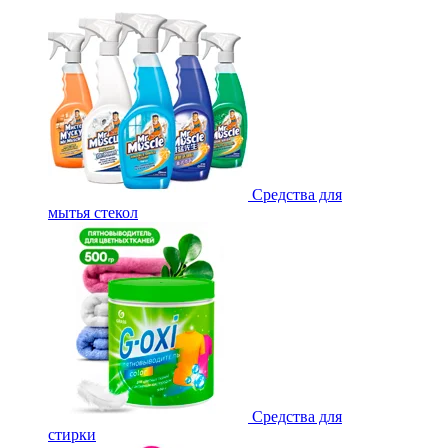
Средства для
мытья стекол
Средства для
стирки