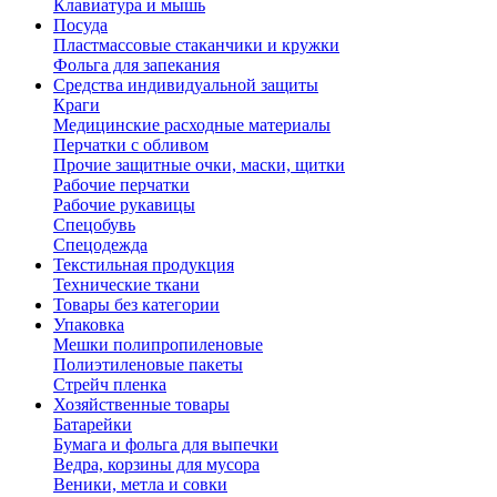
Клавиатура и мышь
Посуда
Пластмассовые стаканчики и кружки
Фольга для запекания
Средства индивидуальной защиты
Краги
Медицинские расходные материалы
Перчатки с обливом
Прочие защитные очки, маски, щитки
Рабочие перчатки
Рабочие рукавицы
Спецобувь
Спецодежда
Текстильная продукция
Технические ткани
Товары без категории
Упаковка
Мешки полипропиленовые
Полиэтиленовые пакеты
Стрейч пленка
Хозяйственные товары
Батарейки
Бумага и фольга для выпечки
Ведра, корзины для мусора
Веники, метла и совки