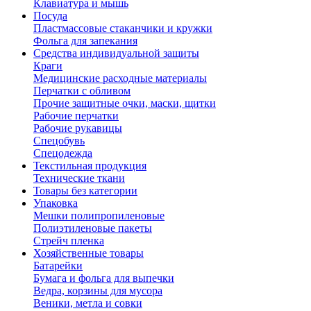
Клавиатура и мышь
Посуда
Пластмассовые стаканчики и кружки
Фольга для запекания
Средства индивидуальной защиты
Краги
Медицинские расходные материалы
Перчатки с обливом
Прочие защитные очки, маски, щитки
Рабочие перчатки
Рабочие рукавицы
Спецобувь
Спецодежда
Текстильная продукция
Технические ткани
Товары без категории
Упаковка
Мешки полипропиленовые
Полиэтиленовые пакеты
Стрейч пленка
Хозяйственные товары
Батарейки
Бумага и фольга для выпечки
Ведра, корзины для мусора
Веники, метла и совки