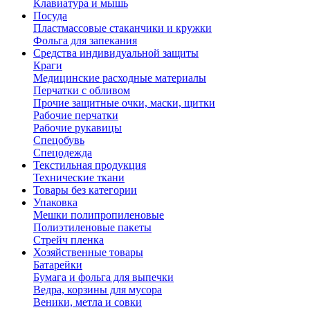
Клавиатура и мышь
Посуда
Пластмассовые стаканчики и кружки
Фольга для запекания
Средства индивидуальной защиты
Краги
Медицинские расходные материалы
Перчатки с обливом
Прочие защитные очки, маски, щитки
Рабочие перчатки
Рабочие рукавицы
Спецобувь
Спецодежда
Текстильная продукция
Технические ткани
Товары без категории
Упаковка
Мешки полипропиленовые
Полиэтиленовые пакеты
Стрейч пленка
Хозяйственные товары
Батарейки
Бумага и фольга для выпечки
Ведра, корзины для мусора
Веники, метла и совки