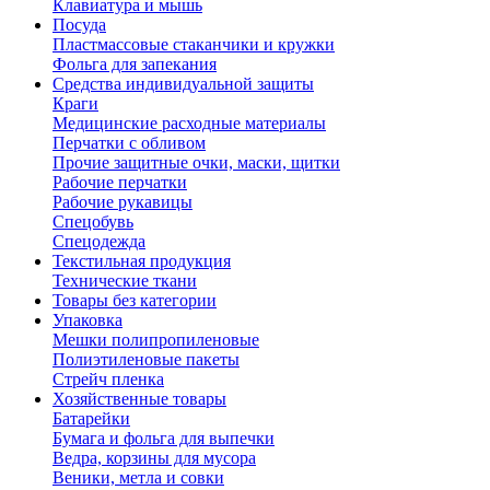
Клавиатура и мышь
Посуда
Пластмассовые стаканчики и кружки
Фольга для запекания
Средства индивидуальной защиты
Краги
Медицинские расходные материалы
Перчатки с обливом
Прочие защитные очки, маски, щитки
Рабочие перчатки
Рабочие рукавицы
Спецобувь
Спецодежда
Текстильная продукция
Технические ткани
Товары без категории
Упаковка
Мешки полипропиленовые
Полиэтиленовые пакеты
Стрейч пленка
Хозяйственные товары
Батарейки
Бумага и фольга для выпечки
Ведра, корзины для мусора
Веники, метла и совки