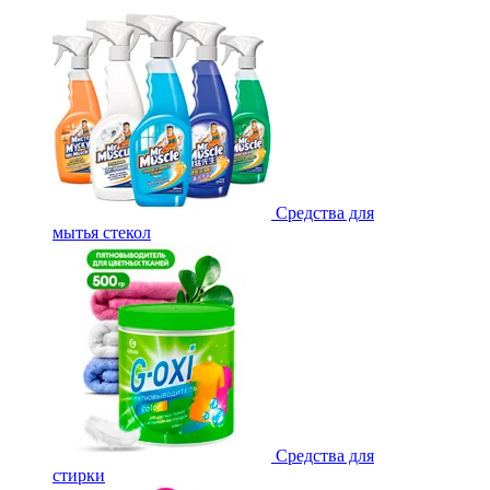
Средства для
мытья стекол
Средства для
стирки