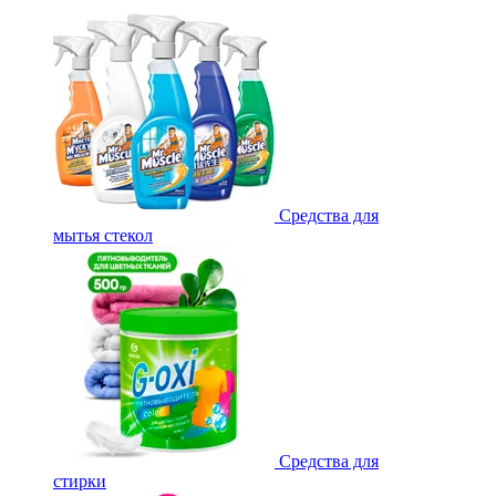
Средства для
мытья стекол
Средства для
стирки