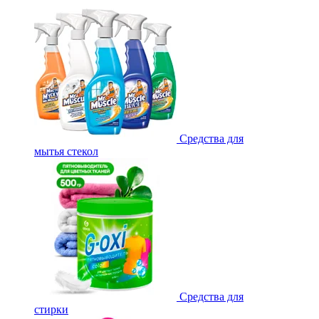
Средства для
мытья стекол
Средства для
стирки