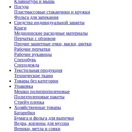
Клавиатура и мышь
Посуда
Пластмассовые стаканчики и кружки
Фольга для запекания
Средства индивидуальной защиты
Краги
Медицинские расходные материалы
Перчатки с обливом
Прочие защитные очки, маски, щитки
Рабочие перчатки
Рабочие рукавицы
Спецобувь
Спецодежда
Текстильная продукция
Технические ткани
Товары без категории
Упаковка
Мешки полипропиленовые
Полиэтиленовые пакеты
Стрейч пленка
Хозяйственные товары
Батарейки
Бумага и фольга для выпечки
Ведра, корзины для мусора
Веники, метла и совки