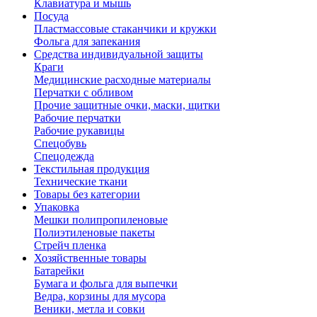
Клавиатура и мышь
Посуда
Пластмассовые стаканчики и кружки
Фольга для запекания
Средства индивидуальной защиты
Краги
Медицинские расходные материалы
Перчатки с обливом
Прочие защитные очки, маски, щитки
Рабочие перчатки
Рабочие рукавицы
Спецобувь
Спецодежда
Текстильная продукция
Технические ткани
Товары без категории
Упаковка
Мешки полипропиленовые
Полиэтиленовые пакеты
Стрейч пленка
Хозяйственные товары
Батарейки
Бумага и фольга для выпечки
Ведра, корзины для мусора
Веники, метла и совки