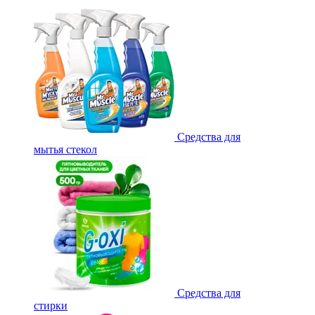
Средства для
мытья стекол
Средства для
стирки